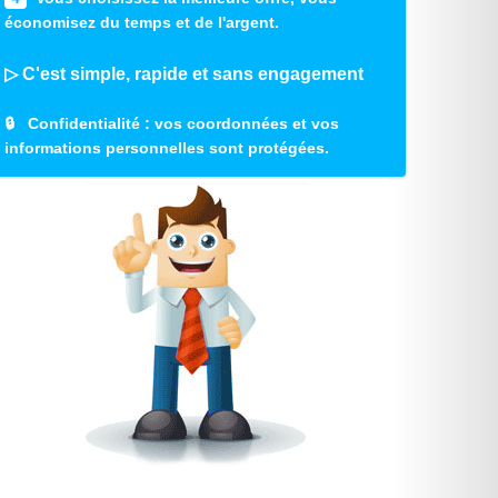
économisez du temps et de l'argent.
▷ C'est simple, rapide et sans engagement
🔒
Confidentialité
: vos coordonnées et vos
informations personnelles sont protégées.