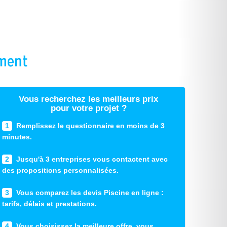
Vous recherchez les meilleurs prix
pour votre projet ?
1
Remplissez le questionnaire en moins de 3
minutes.
2
Jusqu'à 3 entreprises vous contactent avec
des propositions personnalisées.
3
Vous comparez les devis Piscine en ligne :
tarifs, délais et prestations.
4
Vous choisissez la meilleure offre, vous