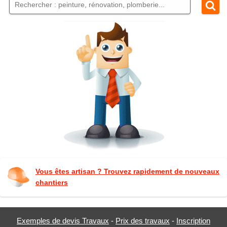
Vous êtes artisan ? Trouvez rapidement de nouveaux
chantiers
Exemples de devis Travaux
-
Prix des travaux
-
Inscription