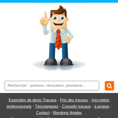
Exemples de devis Travaux
-
Prix des travaux
-
Inscription
professionnels
-
Témoignages
-
Conseils travaux
-
à propos
-
Contact
-
Mentions légales