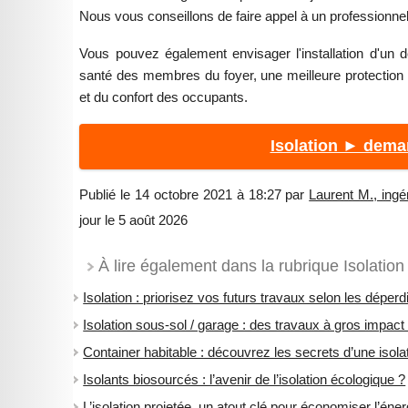
Nous vous conseillons de faire appel à un professionnel 
Vous pouvez également envisager l'installation d'un d
santé des membres du foyer, une meilleure protection con
et du confort des occupants.
Isolation ► dema
Publié le 14 octobre 2021 à 18:27 par
Laurent M., ingé
jour le 5 août 2026
À lire également dans la rubrique Isolation 
Isolation : priorisez vos futurs travaux selon les déperd
Isolation sous-sol / garage : des travaux à gros impac
Container habitable : découvrez les secrets d’une isola
Isolants biosourcés : l’avenir de l’isolation écologique ?
L’isolation projetée, un atout clé pour économiser l’éner