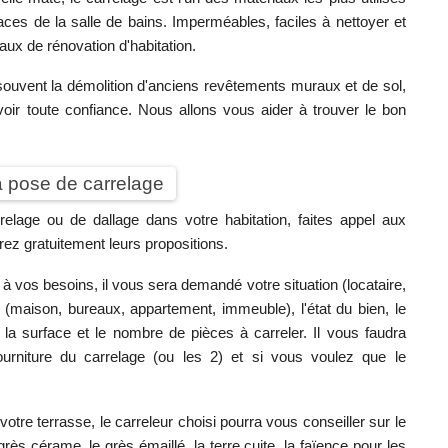
faces de la salle de bains. Imperméables, faciles à nettoyer et
vaux de rénovation d'habitation.
souvent la démolition d'anciens revêtements muraux et de sol,
ir toute confiance. Nous allons vous aider à trouver le bon
la pose de carrelage
rrelage ou de dallage dans votre habitation, faites appel aux
ez gratuitement leurs propositions.
 vos besoins, il vous sera demandé votre situation (locataire,
s (maison, bureaux, appartement, immeuble), l'état du bien, le
 la surface et le nombre de pièces à carreler. Il vous faudra
ourniture du carrelage (ou les 2) et si vous voulez que le
votre terrasse, le carreleur choisi pourra vous conseiller sur le
ès cérame, le grès émaillé, la terre cuite, la faïence pour les