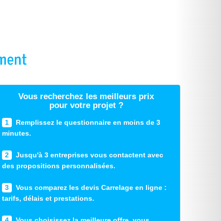
Vous recherchez les meilleurs prix
pour votre projet ?
1
Remplissez le questionnaire en moins de 3
minutes.
2
Jusqu'à 3 entreprises vous contactent avec
des propositions personnalisées.
3
Vous comparez les devis Carrelage en ligne :
tarifs, délais et prestations.
4
Vous choisissez la meilleure offre, vous