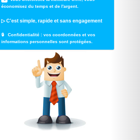
économisez du temps et de l'argent.
▷ C'est simple, rapide et sans engagement
🔒
Confidentialité
: vos coordonnées et vos
informations personnelles sont protégées.