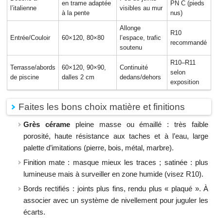
en trame adaptée
PN C (pieds
l’italienne
visibles au mur
à la pente
nus)
Allonge
R10
Entrée/Couloir
60×120, 80×80
l’espace, trafic
recommandé
soutenu
R10–R11
Terrasse/abords
60×120, 90×90,
Continuité
selon
de piscine
dalles 2 cm
dedans/dehors
exposition
Faites les bons choix matière et finitions
Grès cérame
pleine masse ou émaillé : très faible
porosité, haute résistance aux taches et à l’eau, large
palette d’imitations (pierre, bois, métal, marbre).
Finition mate : masque mieux les traces ; satinée : plus
lumineuse mais à surveiller en zone humide (visez R10).
Bords rectifiés : joints plus fins, rendu plus « plaqué ». À
associer avec un système de nivellement pour juguler les
écarts.