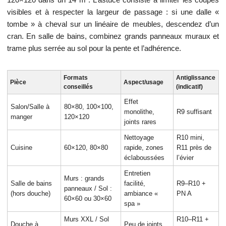
visibles et à respecter la largeur de passage : si une dalle «
tombe » à cheval sur un linéaire de meubles, descendez d’un
cran. En salle de bains, combinez grands panneaux muraux et
trame plus serrée au sol pour la pente et l’adhérence.
Formats
Antiglissance
Pièce
Aspect/usage
conseillés
(indicatif)
Effet
Salon/Salle à
80×80, 100×100,
monolithe,
R9 suffisant
manger
120×120
joints rares
Nettoyage
R10 mini,
Cuisine
60×120, 80×80
rapide, zones
R11 près de
éclaboussées
l’évier
Entretien
Murs : grands
Salle de bains
facilité,
R9–R10 +
panneaux / Sol :
(hors douche)
ambiance «
PN A
60×60 ou 30×60
spa »
Murs XXL / Sol
R10–R11 +
Douche à
Peu de joints