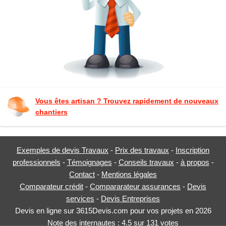
Vous êtes artisan ? Trouvez rapidement de nouveaux
chantiers
Exemples de devis Travaux
-
Prix des travaux
-
Inscription
professionnels
-
Témoignages
-
Conseils travaux
-
à propos
-
Contact
-
Mentions légales
Comparateur crédit
-
Compararateur assurances
-
Devis
services
-
Devis Entreprises
Devis en ligne sur 3615Devis.com pour vos projets en 2026
Note des internautes :
4.5
sur
131
votes