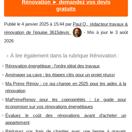
Rénovation ► demandez vos devis
gratuits
Publié le 4 janvier 2025 à 15:44 par
Paul Q., rédacteur travaux &
rénovation de l'équipe 3615devis
- Mis à jour le 3 août
2026
À lire également dans la rubrique Rénovation :
Rénovation énergétique : l’ordre idéal des travaux
Aménager sa cave : les étapes clés pour un projet réussi
​Ma Prime Rénov : ce qui change en 2025 pour les aides à la
rénovation
MaPrimeRenov pour les copropriétés : Le guide pour
économiser sur vos rénovations énergétiques
Évaluez le coût des rénovations avant d’acheter un
appartement
Réduisez vos frais de chantier avec une benne à gravats