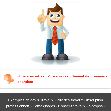
Vous êtes artisan ? Trouvez rapidement de nouveaux
chantiers
Exemples de devis Travaux
-
Prix des travaux
-
Inscription
professionnels
-
Témoignages
-
Conseils travaux
-
à propos
-