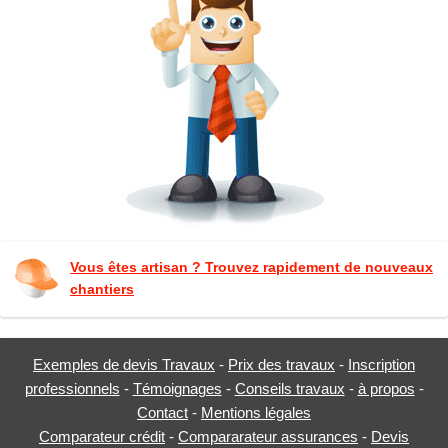
Vous êtes artisan ? Trouvez rapidement de nouveaux
chantiers
Exemples de devis Travaux
-
Prix des travaux
-
Inscription
professionnels
-
Témoignages
-
Conseils travaux
-
à propos
-
Contact
-
Mentions légales
Comparateur crédit
-
Compararateur assurances
-
Devis