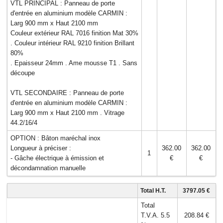
VTL PRINCIPAL : Panneau de porte
d'entrée en aluminium modèle CARMIN :
Larg 900 mm x Haut 2100 mm
Couleur extérieur RAL 7016 finition Mat 30%
. Couleur intérieur RAL 9210 finition Brillant
80%
. Epaisseur 24mm . Ame mousse T1 . Sans
découpe
VTL SECONDAIRE : Panneau de porte
d'entrée en aluminium modèle CARMIN :
Larg 900 mm x Haut 2100 mm . Vitrage
44.2/16/4
OPTION : Bâton maréchal inox
Longueur à préciser :
362.00
362.00
1
- Gâche électrique à émission et
€
€
décondamnation manuelle
Total H.T.
3797.05 €
Total
T.V.A. 5.5
208.84 €