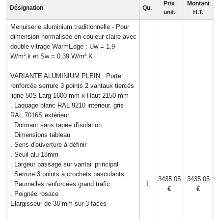
Prix
Montant
Désignation
Qu.
unit.
H.T.
Menuiserie aluminium traditionnelle - Pour
dimension normalisée en couleur claire avec
double-vitrage WarmEdge : Uw = 1.9
W/m².k et Sw = 0.39 W/m².K
VARIANTE ALUMINIUM PLEIN : Porte
renforcée serrure 3 points 2 vantaux tiercés
ligne 50S Larg 1600 mm x Haut 2150 mm
. Laquage blanc RAL 9210 intérieur. gris
RAL 7016S extérieur
. Dormant sans tapée d'isolation
. Dimensions tableau
. Sens d'ouverture à définir
. Seuil alu 18mm
. Largeur passage sur vantail principal
. Serrure 3 points à crochets basculants
3435.05
3435.05
. Paumelles renforcées grand trafic
1
€
€
. Poignée rosace
Elargisseur de 38 mm sur 3 faces