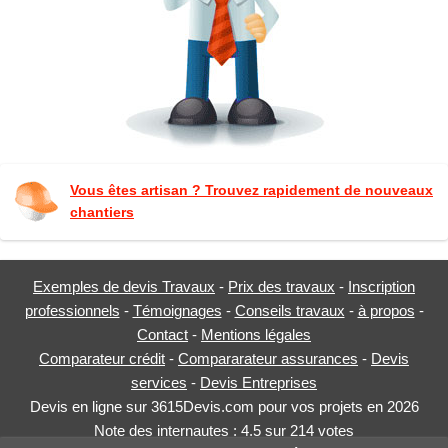
Vous êtes artisan ? Trouvez rapidement de nouveaux
chantiers
Exemples de devis Travaux
-
Prix des travaux
-
Inscription
professionnels
-
Témoignages
-
Conseils travaux
-
à propos
-
Contact
-
Mentions légales
Comparateur crédit
-
Compararateur assurances
-
Devis
services
-
Devis Entreprises
Devis en ligne sur 3615Devis.com pour vos projets en 2026
Note des internautes :
4.5
sur
214
votes