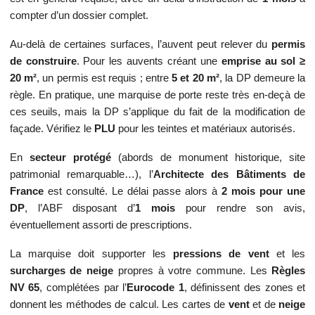
compter d’un dossier complet.
Au‑delà de certaines surfaces, l’auvent peut relever du
permis
de construire
. Pour les auvents créant une
emprise au sol ≥
20 m²
, un permis est requis ; entre
5 et 20 m²
, la DP demeure la
règle. En pratique, une marquise de porte reste très en‑deçà de
ces seuils, mais la DP s’applique du fait de la modification de
façade. Vérifiez le
PLU
pour les teintes et matériaux autorisés.
En
secteur protégé
(abords de monument historique, site
patrimonial remarquable…), l’
Architecte des Bâtiments de
France
est consulté. Le délai passe alors à
2 mois pour une
DP
, l’ABF disposant d’
1 mois
pour rendre son avis,
éventuellement assorti de prescriptions.
La marquise doit supporter les
pressions de vent
et les
surcharges de neige
propres à votre commune. Les
Règles
NV 65
, complétées par l’
Eurocode 1
, définissent des zones et
donnent les méthodes de calcul. Les cartes de
vent
et de
neige