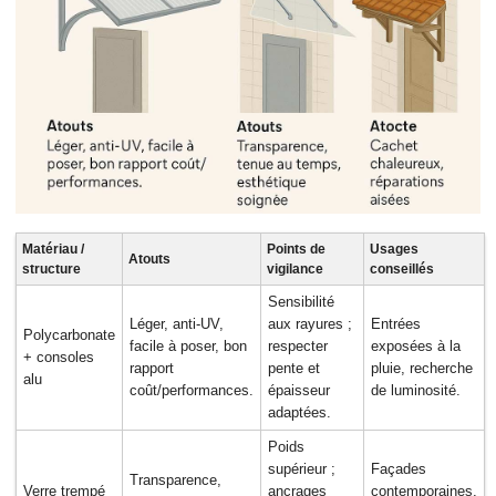
Matériau /
Points de
Usages
Atouts
structure
vigilance
conseillés
Sensibilité
Léger, anti‑UV,
aux rayures ;
Entrées
Polycarbonate
facile à poser, bon
respecter
exposées à la
+ consoles
rapport
pente et
pluie, recherche
alu
coût/performances.
épaisseur
de luminosité.
adaptées.
Poids
supérieur ;
Façades
Transparence,
Verre trempé
ancrages
contemporaines,