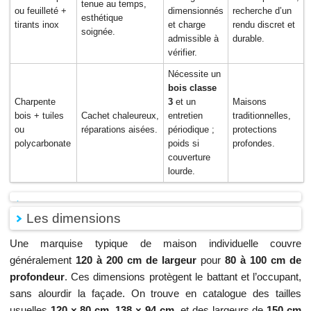
tenue au temps,
ou feuilleté +
dimensionnés
recherche d’un
esthétique
tirants inox
et charge
rendu discret et
soignée.
admissible à
durable.
vérifier.
Nécessite un
bois classe
Charpente
3
et un
Maisons
bois + tuiles
Cachet chaleureux,
entretien
traditionnelles,
ou
réparations aisées.
périodique ;
protections
polycarbonate
poids si
profondes.
couverture
lourde.
Les dimensions
Une marquise typique de maison individuelle couvre
généralement
120 à 200 cm de largeur
pour
80 à 100 cm de
profondeur
. Ces dimensions protègent le battant et l’occupant,
sans alourdir la façade. On trouve en catalogue des tailles
usuelles
120 × 80 cm
,
138 × 94 cm
, et des largeurs de
150 cm