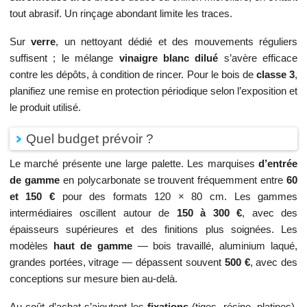
tout abrasif. Un rinçage abondant limite les traces.
Sur
verre
, un nettoyant dédié et des mouvements réguliers
suffisent ; le mélange
vinaigre blanc dilué
s’avère efficace
contre les dépôts, à condition de rincer. Pour le bois de
classe 3
,
planifiez une remise en protection périodique selon l’exposition et
le produit utilisé.
Quel budget prévoir ?
Le marché présente une large palette. Les marquises
d’entrée
de gamme
en polycarbonate se trouvent fréquemment entre
60
et 150 €
pour des formats 120 × 80 cm. Les gammes
intermédiaires oscillent autour de
150 à 300 €
, avec des
épaisseurs supérieures et des finitions plus soignées. Les
modèles
haut de gamme
— bois travaillé, aluminium laqué,
grandes portées, vitrage — dépassent souvent
500 €
, avec des
conceptions sur mesure bien au‑delà.
Au coût d’achat s’ajoutent les
fixations
(tiges, résine, platines),