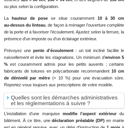
ou plus selon la configuration.
La
hauteur de pose
se situe couramment
10 à 30 cm
au‑dessus du linteau
, de façon à ménager l’ouverture complète
de la porte et à favoriser l’écoulement. Ajustez selon la ferrure, la
présence d’un imposte ou d’un éclairage extérieur.
Prévoyez une
pente d’écoulement
: un toit incliné facilite le
ruissellement et évite les stagnations. Un minimum d’
environ 5
%
est couramment admis pour les petits auvents ; certains
fabricants de toitures en polycarbonate recommandent
10 cm
de dénivelé par mètre
(≈ 10 %) pour une évacuation sûre.
Reportez‑vous toujours aux prescriptions de votre modèle.
Quelles sont les démarches administratives
et les réglementations à suivre ?
L’installation d’une marquise
modifie l’aspect extérieur
du
bâtiment. À ce titre, une
déclaration préalable (DP)
en mairie
est en général requise, avec un délai d’instruction de
1 mois
à