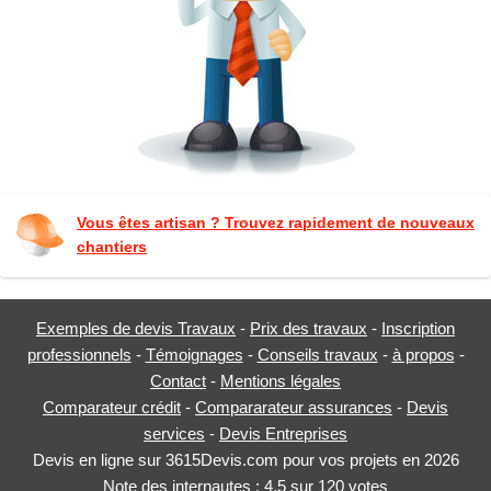
Vous êtes artisan ? Trouvez rapidement de nouveaux
chantiers
Exemples de devis Travaux
-
Prix des travaux
-
Inscription
professionnels
-
Témoignages
-
Conseils travaux
-
à propos
-
Contact
-
Mentions légales
Comparateur crédit
-
Compararateur assurances
-
Devis
services
-
Devis Entreprises
Devis en ligne sur 3615Devis.com pour vos projets en 2026
Note des internautes :
4.5
sur
120
votes