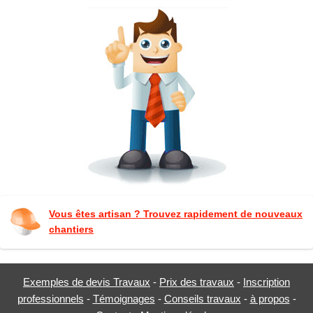
Vous êtes artisan ? Trouvez rapidement de nouveaux
chantiers
Exemples de devis Travaux
-
Prix des travaux
-
Inscription
professionnels
-
Témoignages
-
Conseils travaux
-
à propos
-