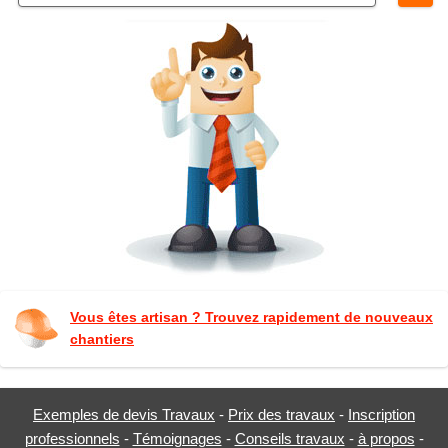
Vous êtes artisan ? Trouvez rapidement de nouveaux
chantiers
Exemples de devis Travaux
-
Prix des travaux
-
Inscription
professionnels
-
Témoignages
-
Conseils travaux
-
à propos
-