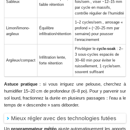
Sableux
fois/sem., viser ~12–15 mm
faible rétention
par cycle en massifs,
contrôle régulier de l’humidité
1–2 cycles/sem., arrosage «
Limon/limono-
Équilibre
profond » (~20–25 mm par
argileux
infiltration/rétention
semaine) pour pousser
l’enracinement
Privilégier le
cycle-soak
: 2–
3 sous-cycles espacés de
Infiltration lente,
Argileux/compact
30–60 min pour éviter le
forte rétention
ruissellement, 1 cycle/sem.
souvent suffisant
Astuce pratique
: si vous irriguez une pelouse, cherchez à
humidifier 15–20 cm de profondeur (6–8 po). Pour y parvenir sur
sol lourd, fractionnez la durée en plusieurs passages : l’eau a le
temps de « descendre » sans déborder.
Mieux régler avec des technologies futées
Un
programmateur météo
ajuste automatiquement les apports