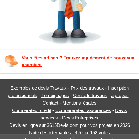
Vous êtes artisan ? Trouvez rapidement de nouveaux
chantiers
Exemples de devis Travaux
-
Prix des travaux
-
Inscription
professionnels
-
Témoignages
-
Conseils travaux
-
à propos
-
Contact
-
Mentions légales
Comparateur crédit
-
Compararateur assurances
-
Devis
services
-
Devis Entreprises
Devis en ligne sur 3615Devis.com pour vos projets en 2026
Note des internautes :
4.5
sur
158
votes