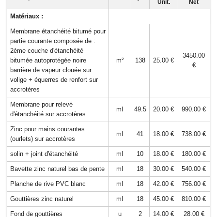
Unit.
Net
Matériaux :
Membrane étanchéité bitumé pour
partie courante composée de :
2ème couche d'étanchéité
3450.00
bitumée autoprotégée noire
m²
138
25.00 €
€
barrière de vapeur clouée sur
volige + équerres de renfort sur
accrotères
Membrane pour relevé
ml
49.5
20.00 €
990.00 €
d'étanchéité sur accrotères
Zinc pour mains courantes
ml
41
18.00 €
738.00 €
(ourlets) sur accrotères
solin + joint d'étanchéité
ml
10
18.00 €
180.00 €
Bavette zinc naturel bas de pente
ml
18
30.00 €
540.00 €
Planche de rive PVC blanc
ml
18
42.00 €
756.00 €
Gouttières zinc naturel
ml
18
45.00 €
810.00 €
Fond de gouttières
u
2
14.00 €
28.00 €