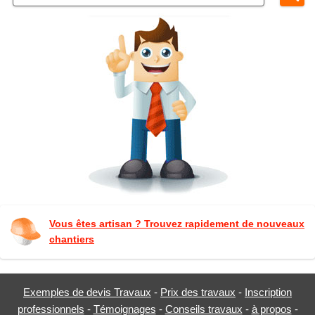
Vous êtes artisan ? Trouvez rapidement de nouveaux
chantiers
Exemples de devis Travaux
-
Prix des travaux
-
Inscription
professionnels
-
Témoignages
-
Conseils travaux
-
à propos
-