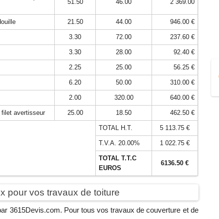
51.50
46.00
2 369.00
ouille
21.50
44.00
946.00 €
3.30
72.00
237.60 €
3.30
28.00
92.40 €
2.25
25.00
56.25 €
6.20
50.00
310.00 €
2.00
320.00
640.00 €
ilet avertisseur
25.00
18.50
462.50 €
TOTAL H.T.
5 113.75 €
T.V.A. 20.00%
1 022.75 €
TOTAL T.T.C
6136.50 €
EUROS
 pour vos travaux de toiture
é par 3615Devis.com. Pour tous vos travaux de couverture et de