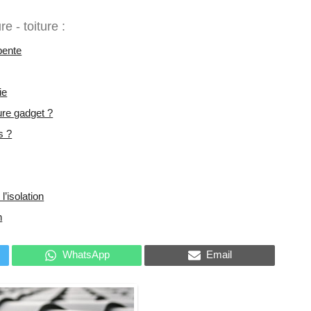
e - toiture :
pente
ie
ture gadget ?
s ?
l’isolation
n
WhatsApp
Email