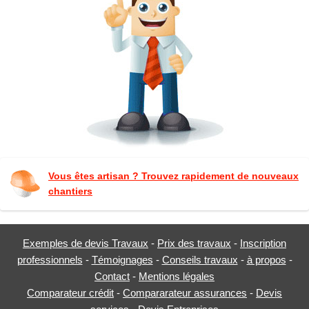
Vous êtes artisan ? Trouvez rapidement de nouveaux
chantiers
Exemples de devis Travaux
-
Prix des travaux
-
Inscription
professionnels
-
Témoignages
-
Conseils travaux
-
à propos
-
Contact
-
Mentions légales
Comparateur crédit
-
Compararateur assurances
-
Devis