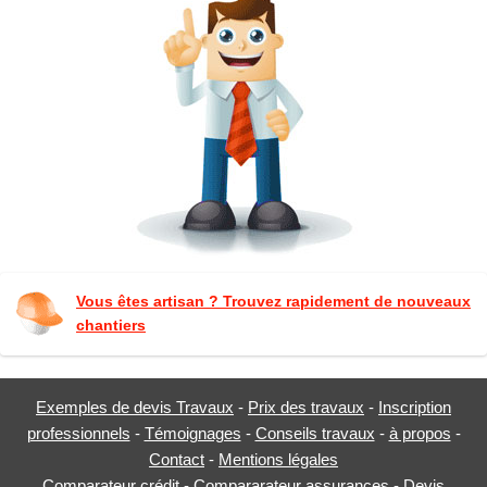
Vous êtes artisan ? Trouvez rapidement de nouveaux
chantiers
Exemples de devis Travaux
-
Prix des travaux
-
Inscription
professionnels
-
Témoignages
-
Conseils travaux
-
à propos
-
Contact
-
Mentions légales
Comparateur crédit
-
Compararateur assurances
-
Devis