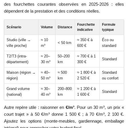
des fourchettes courantes observées en 2025-2026 : elles
dépendent de la prestation et des conditions réelles.
Fourchette
Formule
Scénario
Volume
Distance
indicative
typique
Studio (ville →
≈ 10
≈ 350 € à
Éco ou
< 50 km
ville proche)
m³
600 €
standard
T2/T3 (intra-
≈ 20–
50–200
≈ 700 € à 1
Standard
département)
30 m³
km
300 €
Maison (région →
≈ 40–
≈ 500
≈ 1 800 € à
Standard
région)
50 m³
km
2 520 €
ou confort
Grand volume
≈ 30–
200–800
≈ 1 200 € à
Standard
(national)
40 m³
km
1 600 €
Autre repère utile : raisonner en
€/m³
. Pour un 30 m³, un prix «
court trajet » à 50 €/m³ donne 1 500 € ; à 70 €/m³, 2 100 €.
Ajoutez les options (monte-meubles, gardiennage, emballage
intégral) pour approcher votre budget final.