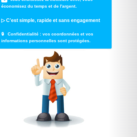
économisez du temps et de l'argent.
▷ C'est simple, rapide et sans engagement
🔒
Confidentialité
: vos coordonnées et vos
informations personnelles sont protégées.