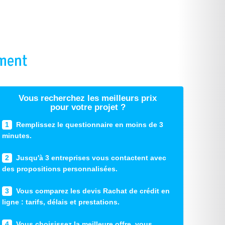
Vous recherchez les meilleurs prix
pour votre projet ?
1
Remplissez le questionnaire en moins de 3
minutes.
2
Jusqu'à 3 entreprises vous contactent avec
des propositions personnalisées.
3
Vous comparez les devis Rachat de crédit en
ligne : tarifs, délais et prestations.
4
Vous choisissez la meilleure offre, vous