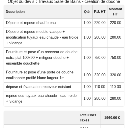
Objet du devis : Travaux Salle de Bains - création de douche
Montant
Description
Qté
P.U. HT
HT
Dépose et repose chauffe-eau
1.00
220.00
220.00
Dépose et repose meuble vasque +
modification tuyaux eau chaude - eau froide
1.00
280.00
280.00
+ vidange
Fourniture et pose d'un receveur de douche
extra plat 100x90 + mitigeur douche +
1.00
750.00
750.00
ensemble douchette
Fourniture et pose d'une porte de douche
1.00
320.00
320.00
coulissante profilé blanc largeur 1m
dépose et évacuation receveur existant
1.00
110.00
110.00
reprise des tuyaux eau chaude - eau froide
1.00
280.00
280.00
+ vidange
Total Hors
1960.00 €
Taxes