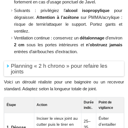
fortement en cas d’usage ponctuel de Javel.
Solvants : privilégiez l’
alcool isopropylique
pour
dégraisser.
Attention à l’acétone
sur PMMA/acrylique :
risque de ternir/attaquer le support. Portez gants et
ventilez.
Ventilation continue : conservez un
détalonnage
d’environ
2 cm
sous les portes intérieures et
n’obstruez jamais
entrées d’air/bouches d’extraction.
Planning « 2 h chrono » pour refaire les
joints
Voici un déroulé réaliste pour une baignoire ou un receveur
standard. Adaptez selon la longueur totale de joint.
Durée
Point de
Étape
Action
indic.
vigilance
Inciser le vieux joint au
Éviter
25–
cutter puis le tirer en
d’entailler
1. Dépose
35