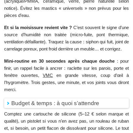
(acrylique/PMMA, céramique, verre, pierre naturelle selon
notice). Évitez les mastics « universels » non prévus pour les
pièces d’eau.
Et si la moisissure revient vite ?
C’est souvent le signe d’une
source d’humidité non traitée (micro-fuite, pont thermique,
ventilation défaillante). Traquez la cause : siphon qui fuit, joint de
carrelage poreux, pont froid derrière un meuble… et corrigez.
Mini-routine en 30 secondes après chaque douche
: pour
finir, un rappel facile à ancrer : raclette sur les parois, porte et
fenêtre ouvertes,
VMC
en grande vitesse, coup d’œil à
l’hygromètre. Trois gestes, une minute, et vos joints vous diront
merci.
Budget & temps : à quoi s’attendre
Comptez une cartouche de silicone (5–12 € selon marque et
qualité), un pistolet si vous n’en avez pas, un rouleau de ruban
et, si besoin, un petit flacon de dissolvant pour silicone. Le tout