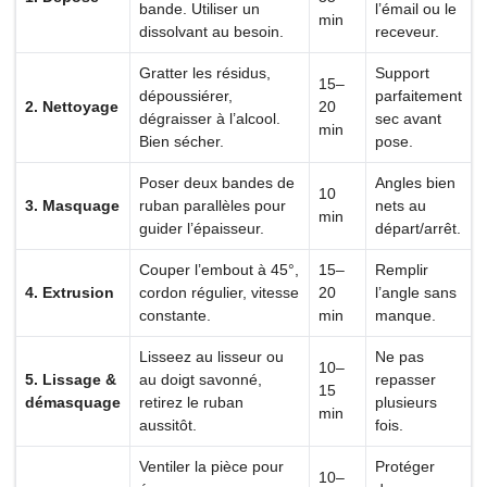
bande. Utiliser un
l’émail ou le
min
dissolvant au besoin.
receveur.
Gratter les résidus,
Support
15–
dépoussiérer,
parfaitement
2. Nettoyage
20
dégraisser à l’alcool.
sec avant
min
Bien sécher.
pose.
Poser deux bandes de
Angles bien
10
3. Masquage
ruban parallèles pour
nets au
min
guider l’épaisseur.
départ/arrêt.
Couper l’embout à 45°,
15–
Remplir
4. Extrusion
cordon régulier, vitesse
20
l’angle sans
constante.
min
manque.
Lisseez au lisseur ou
Ne pas
10–
5. Lissage &
au doigt savonné,
repasser
15
démasquage
retirez le ruban
plusieurs
min
aussitôt.
fois.
Ventiler la pièce pour
Protéger
10–