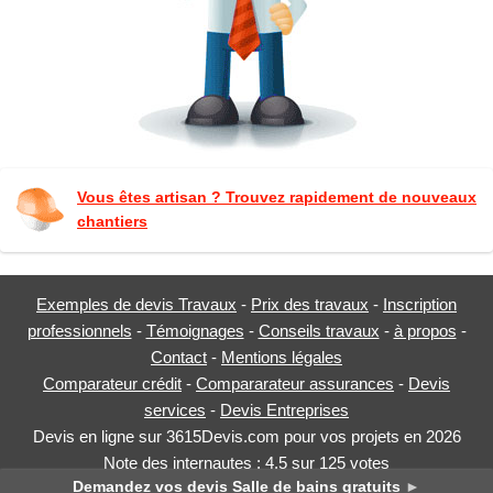
Vous êtes artisan ? Trouvez rapidement de nouveaux
chantiers
Exemples de devis Travaux
-
Prix des travaux
-
Inscription
professionnels
-
Témoignages
-
Conseils travaux
-
à propos
-
Contact
-
Mentions légales
Comparateur crédit
-
Compararateur assurances
-
Devis
services
-
Devis Entreprises
Devis en ligne sur 3615Devis.com pour vos projets en 2026
Note des internautes :
4.5
sur
125
votes
Demandez vos devis Salle de bains gratuits
►