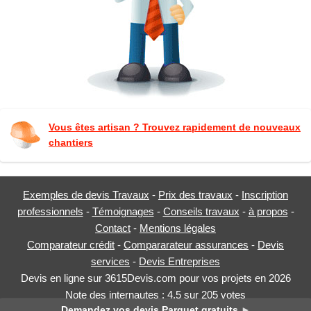
Vous êtes artisan ? Trouvez rapidement de nouveaux
chantiers
Exemples de devis Travaux
-
Prix des travaux
-
Inscription
professionnels
-
Témoignages
-
Conseils travaux
-
à propos
-
Contact
-
Mentions légales
Comparateur crédit
-
Compararateur assurances
-
Devis
services
-
Devis Entreprises
Devis en ligne sur 3615Devis.com pour vos projets en 2026
Note des internautes :
4.5
sur
205
votes
Demandez vos devis Parquet gratuits
►