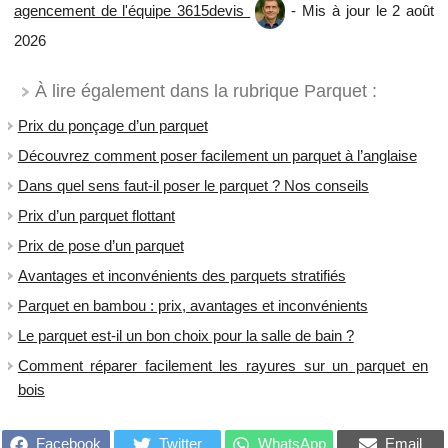
agencement de l'équipe 3615devis
- Mis à jour le 2 août
2026
À lire également dans la rubrique Parquet :
Prix du ponçage d’un parquet
Découvrez comment poser facilement un parquet à l’anglaise
Dans quel sens faut-il poser le parquet ? Nos conseils
Prix d’un parquet flottant
Prix de pose d’un parquet
Avantages et inconvénients des parquets stratifiés
Parquet en bambou : prix, avantages et inconvénients
Le parquet est-il un bon choix pour la salle de bain ?
Comment réparer facilement les rayures sur un parquet en
bois
Facebook
Twitter
WhatsApp
Email