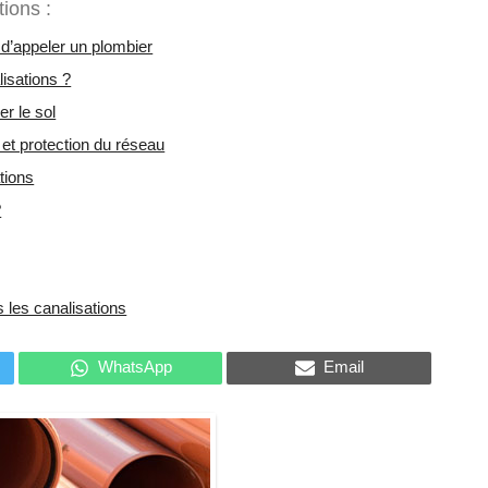
ions :
t d’appeler un plombier
isations ?
r le sol
et protection du réseau
tions
?
 les canalisations
WhatsApp
Email