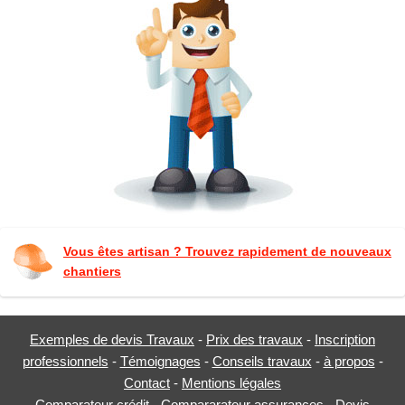
Vous êtes artisan ? Trouvez rapidement de nouveaux
chantiers
Exemples de devis Travaux
-
Prix des travaux
-
Inscription
professionnels
-
Témoignages
-
Conseils travaux
-
à propos
-
Contact
-
Mentions légales
Comparateur crédit
-
Compararateur assurances
-
Devis