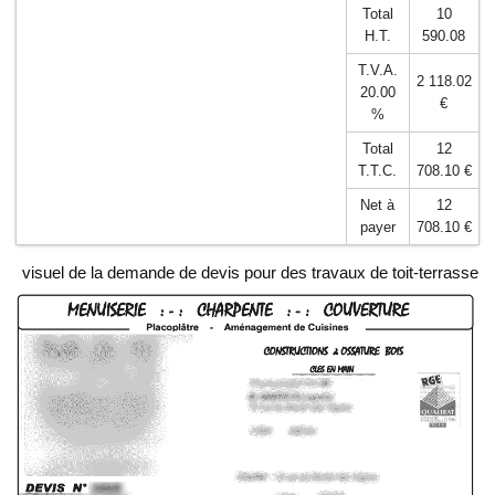
Total
10
H.T.
590.08
T.V.A.
2 118.02
20.00
€
%
Total
12
T.T.C.
708.10 €
Net à
12
payer
708.10 €
visuel de la demande de devis pour des travaux de toit-terrasse