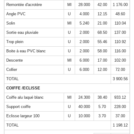
Remontée d'acrotère
Ml
28.000
42.00
1 176.00
Angle PVC
U
4.000
12.15
48.60
Solin
Ml
5.240
21.00
110.04
Sortie eau pluviale
U
2.000
68.50
137.00
Trop plein
U
2.000
55.46
110.92
Boite à eau PVC blanc
U
2.000
58.00
116.00
Descente
Ml
6.000
17.00
102.00
Collier
U
6.000
12.00
72.00
TOTAL
3 900.56
COIFFE /ECLISSE
Coiffe alu laqué blanc
Ml
24.300
38.40
933.12
Support coiffe
U
40.000
5.70
228.00
Eclisse largeur 100
U
10.000
3.70
37.00
TOTAL
1 198.12