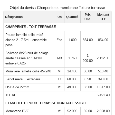
Objet du devis : Charpente et membrane Toiture-terrasse
Prix
Montant
Désignation
Un
Quantité
Unit.
H.T
CHARPENTE - TOIT TERRASSE
Poutre lamellé collé traité
classe 2 - 7.5ml - ensemble
Ens
1.000
854.00
854.00
posé
Solivage 8x23 brut de sciage.
1
arrête cassée en SAPIN
M3
1.760
2 112.00
200.00
entraxe 0.625
Murallière lamellé collé 45x240
Ml
14.400
36.00
518.40
Sabot métal L extérieur
U
60.000
6.50
390.00
OSB4 de 22mm
M²
49.000
33.00
1 617.00
TOTAL
5 491.40
ETANCHEITE POUR TERRASSE NON ACCESSIBLE
Membrane PVC
M²
52.000
39.00
2 028.00