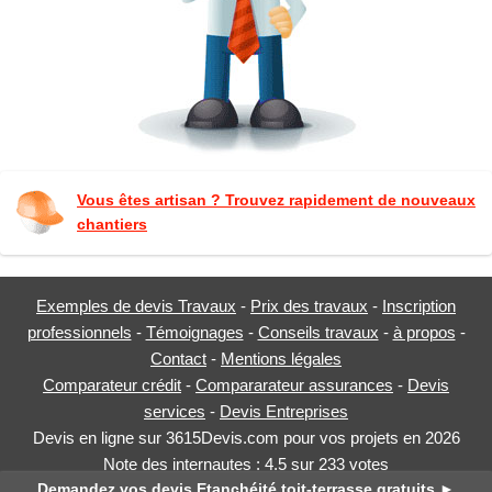
Vous êtes artisan ? Trouvez rapidement de nouveaux
chantiers
Exemples de devis Travaux
-
Prix des travaux
-
Inscription
professionnels
-
Témoignages
-
Conseils travaux
-
à propos
-
Contact
-
Mentions légales
Comparateur crédit
-
Compararateur assurances
-
Devis
services
-
Devis Entreprises
Devis en ligne sur 3615Devis.com pour vos projets en 2026
Note des internautes :
4.5
sur
233
votes
Demandez vos devis Etanchéité toit-terrasse gratuits
►