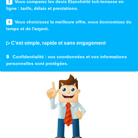
3
Vous comparez les devis Etanchéité toit-terrasse en
ligne : tarifs, délais et prestations.
4
Vous choisissez la meilleure offre, vous économisez du
temps et de l'argent.
▷ C'est simple, rapide et sans engagement
🔒
Confidentialité
: vos coordonnées et vos informations
personnelles sont protégées.