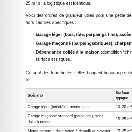
25 m² si la logistique est identique.
Voici des ordres de grandeur utiles pour une petite 
hors cas très spécifiques :
Garage léger (bois, tôle, parpaings fins), accès 
Garage maçonné (parpaings/briques), charpent
Dépendance collée à la maison
(démolition “chir
surface et risques.
Ce sont des fourchettes : elles bougent beaucoup selo
tri.
Surface
Scénario
typique
Garage léger (bois/tôle), accès facile
10–20 m²
Garage maçonné standard (parpaings), sans
15–25 m²
dalle à casser
Même garage + dalle béton à démolir et évacuer
15–25 m²