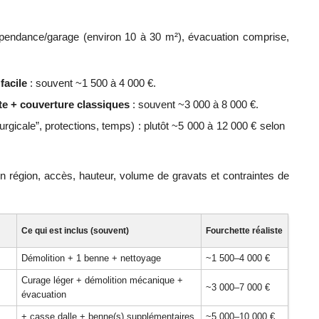
dépendance/garage (environ 10 à 30 m²), évacuation comprise,
facile
: souvent ~1 500 à 4 000 €.
e + couverture classiques
: souvent ~3 000 à 8 000 €.
urgicale”, protections, temps) : plutôt ~5 000 à 12 000 € selon
n région, accès, hauteur, volume de gravats et contraintes de
Ce qui est inclus (souvent)
Fourchette réaliste
Démolition + 1 benne + nettoyage
~1 500–4 000 €
Curage léger + démolition mécanique +
~3 000–7 000 €
évacuation
+ casse dalle + benne(s) supplémentaires
~5 000–10 000 €