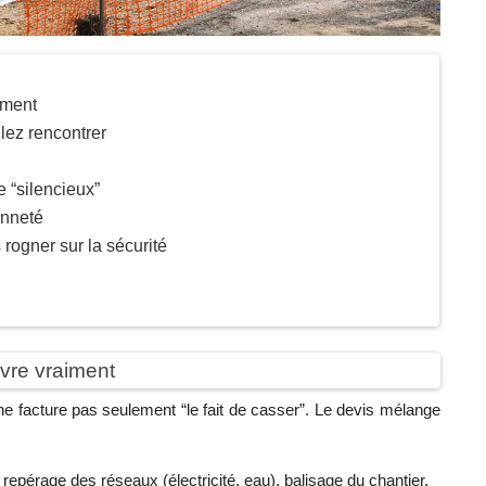
iment
llez rencontrer
e “silencieux”
enneté
rogner sur la sécurité
uvre vraiment
ne facture pas seulement “le fait de casser”. Le devis mélange
 repérage des réseaux (électricité, eau), balisage du chantier.