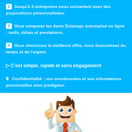
2
Jusqu'à 3 entreprises vous contactent avec des
propositions personnalisées.
3
Vous comparez les devis Eclairage automatisé en ligne
: tarifs, délais et prestations.
4
Vous choisissez la meilleure offre, vous économisez du
temps et de l'argent.
▷ C'est simple, rapide et sans engagement
🔒
Confidentialité
: vos coordonnées et vos informations
personnelles sont protégées.