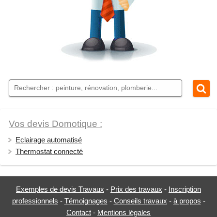
Vos devis Domotique :
Eclairage automatisé
Thermostat connecté
Exemples de devis Travaux
-
Prix des travaux
-
Inscription
professionnels
-
Témoignages
-
Conseils travaux
-
à propos
-
Contact
-
Mentions légales