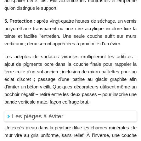
au spalter cette fois. Elle accentue les contrastes et empêche
qu’on distingue le support.
5. Protection
: après vingt-quatre heures de séchage, un vernis
polyuréthane transparent ou une cire acrylique incolore fixe la
teinte et facilite l’entretien. Une seule couche suffit sur murs
verticaux ; deux seront appréciées à proximité d’un évier.
Les adeptes de surfaces vivantes multiplieront les artifices :
ajout de pigments ocre dans la couche finale pour rappeler la
terre cuite d’un sol ancien ; inclusion de micro-paillettes pour un
éclat discret ; passage d’une patine au glacis graphite afin
d’imiter un béton vieilli. Quelques décorateurs utilisent même un
pochoir négatif – retiré entre les deux passes – pour inscrire une
bande verticale mate, façon coffrage brut.
Les pièges à éviter
Un excès d’eau dans la peinture dilue les charges minérales : le
mur vire au gris uniforme, sans relief. À l’inverse, une couche