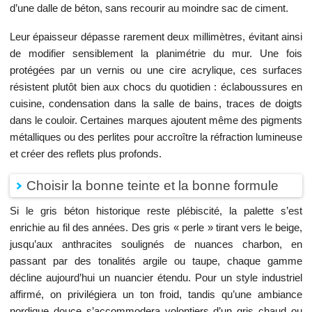
d’une dalle de béton, sans recourir au moindre sac de ciment.
Leur épaisseur dépasse rarement deux millimètres, évitant ainsi
de modifier sensiblement la planimétrie du mur. Une fois
protégées par un vernis ou une cire acrylique, ces surfaces
résistent plutôt bien aux chocs du quotidien : éclaboussures en
cuisine, condensation dans la salle de bains, traces de doigts
dans le couloir. Certaines marques ajoutent même des pigments
métalliques ou des perlites pour accroître la réfraction lumineuse
et créer des reflets plus profonds.
Choisir la bonne teinte et la bonne formule
Si le gris béton historique reste plébiscité, la palette s’est
enrichie au fil des années. Des gris « perle » tirant vers le beige,
jusqu’aux anthracites soulignés de nuances charbon, en
passant par des tonalités argile ou taupe, chaque gamme
décline aujourd’hui un nuancier étendu. Pour un style industriel
affirmé, on privilégiera un ton froid, tandis qu’une ambiance
nordique douce s’accommodera volontiers d’un gris chaud ou