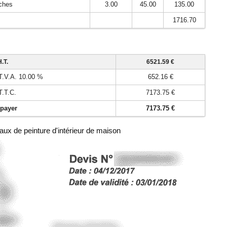
uches
3.00
45.00
135.00
1716.70
H.T.
6521.59 €
 T.V.A. 10.00 %
652.16 €
T.T.C.
7173.75 €
 payer
7173.75 €
aux de peinture d'intérieur de maison