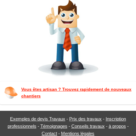
Vous êtes artisan ? Trouvez rapidement de nouveaux
chantiers
Exemples de devis Travaux
-
Prix des travaux
-
Inscription
professionnels
-
Témoignages
-
Conseils travaux
-
à propos
-
Contact
-
Mentions légales