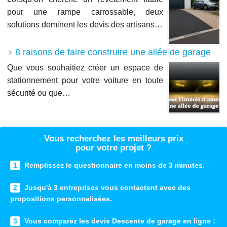
pour une rampe carrossable, deux
solutions dominent les devis des artisans…
8 raisons de faire construire une allée de garage
Que vous souhaitiez créer un espace de
stationnement pour votre voiture en toute
sécurité ou que…
Vous recherchez les meilleurs prix
pour votre projet ?
1
Remplissez le questionnaire en moins de 3 minutes.
2
Jusqu'à 3 entreprises vous contactent avec des
propositions personnalisées.
3
Vous comparez les devis Descente de garage en ligne :