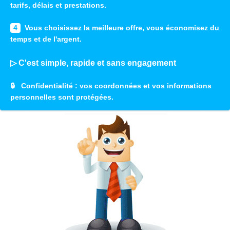
tarifs, délais et prestations.
4
Vous choisissez la meilleure offre, vous économisez du
temps et de l'argent.
▷ C'est simple, rapide et sans engagement
🔒
Confidentialité
: vos coordonnées et vos informations
personnelles sont protégées.