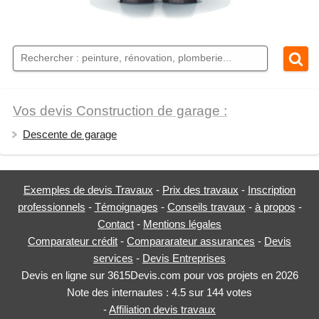
Vos devis Construction de garage :
Descente de garage
Exemples de devis Travaux
-
Prix des travaux
-
Inscription
professionnels
-
Témoignages
-
Conseils travaux
-
à propos
-
Contact
-
Mentions légales
Comparateur crédit
-
Compararateur assurances
-
Devis
services
-
Devis Entreprises
Devis en ligne sur 3615Devis.com pour vos projets en 2026
Note des internautes :
4.5
sur
144
votes
-
Affiliation devis travaux