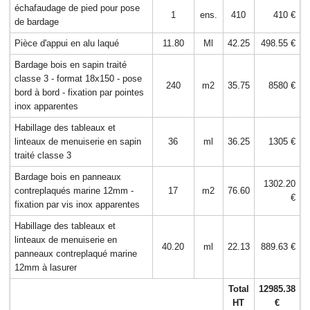
échafaudage de pied pour pose
1
ens.
410
410 €
de bardage
Pièce d'appui en alu laqué
11.80
Ml
42.25
498.55 €
Bardage bois en sapin traité
classe 3 - format 18x150 - pose
240
m2
35.75
8580 €
bord à bord - fixation par pointes
inox apparentes
Habillage des tableaux et
linteaux de menuiserie en sapin
36
ml
36.25
1305 €
traité classe 3
Bardage bois en panneaux
1302.20
contreplaqués marine 12mm -
17
m2
76.60
€
fixation par vis inox apparentes
Habillage des tableaux et
linteaux de menuiserie en
40.20
ml
22.13
889.63 €
panneaux contreplaqué marine
12mm à lasurer
Total
12985.38
HT
€