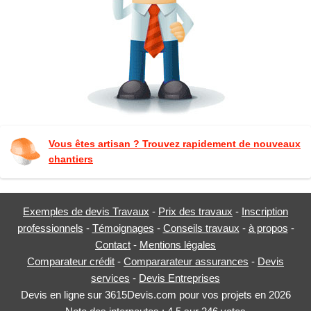
Vous êtes artisan ? Trouvez rapidement de nouveaux
chantiers
Exemples de devis Travaux
-
Prix des travaux
-
Inscription
professionnels
-
Témoignages
-
Conseils travaux
-
à propos
-
Contact
-
Mentions légales
Comparateur crédit
-
Compararateur assurances
-
Devis
services
-
Devis Entreprises
Devis en ligne sur 3615Devis.com pour vos projets en 2026