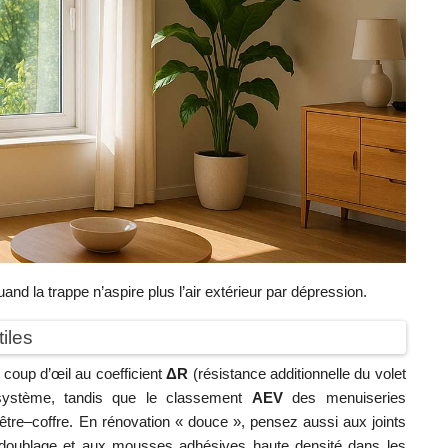
quand la trappe n’aspire plus l’air extérieur par dépression.
iles
 coup d’œil au coefficient
ΔR
(résistance additionnelle du volet
 système, tandis que le classement
AEV
des menuiseries
enêtre–coffre. En rénovation « douce », pensez aussi aux joints
é doublage et aux mousses adhésives haute densité dans les