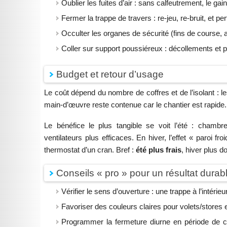
Oublier les fuites d’air : sans calfeutrement, le gai
Fermer la trappe de travers : re-jeu, re-bruit, et pe
Occulter les organes de sécurité (fins de course,
Coller sur support poussiéreux : décollements et po
Budget et retour d’usage
Le coût dépend du nombre de coffres et de l’isolant : l
main-d’œuvre reste contenue car le chantier est rapide.
Le bénéfice le plus tangible se voit l’été : chambr
ventilateurs plus efficaces. En hiver, l’effet « paroi f
thermostat d’un cran. Bref :
été plus frais
, hiver plus d
Conseils « pro » pour un résultat durab
Vérifier le sens d’ouverture : une trappe à l’intér
Favoriser des couleurs claires pour volets/stores e
Programmer la fermeture diurne en période de can