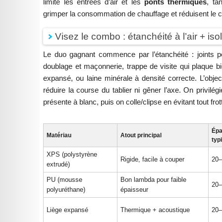
limite les entrées d’air et les
ponts thermiques
, ta
grimper la consommation de chauffage et réduisent le c
Visez le combo : étanchéité à l’air + iso
Le duo gagnant commence par l’étanchéité : joints pér
doublage et maçonnerie, trappe de visite qui plaque bie
expansé, ou laine minérale à densité correcte. L’object
réduire la course du tablier ni gêner l’axe. On privil
présente à blanc, puis on colle/clipse en évitant tout fro
Épa
Matériau
Atout principal
typ
XPS (polystyrène
Rigide, facile à couper
20
extrudé)
PU (mousse
Bon lambda pour faible
20
polyuréthane)
épaisseur
Liège expansé
Thermique + acoustique
20