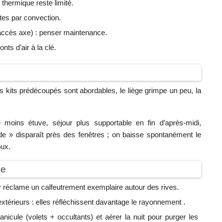
n thermique reste limité.
rtes par convection.
 accès axe) : penser maintenance.
nts d’air à la clé.
es kits prédécoupés sont abordables, le liège grimpe un peu, la
e moins étuve, séjour plus supportable en fin d’après-midi,
roide » disparaît près des fenêtres ; on baisse spontanément le
oux.
le
ieur réclame un calfeutrement exemplaire autour des rives.
xtérieurs : elles réfléchissent davantage le rayonnement ️.
icule (volets + occultants) et aérer la nuit pour purger les