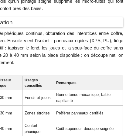
ndis qu’un jointage soigné supprime les micro-fuites qui font
onfort près des baies.
lation
iphériques continus, obturation des interstices entre coffre,
n. Ensuite vient l’isolant : panneaux rigides (XPS, PU), liège
if : tapisser le fond, les joues et la sous-face du coffre sans
égie 20 à 40 mm selon la place disponible ; on découpe net, on
ttement.
isseur
Usages
Remarques
ique
conseillés
Bonne tenue mécanique, faible
–30 mm
Fonds et joues
capillarité
–30 mm
Zones étroites
Préférer panneaux certifiés
Confort
–40 mm
Coût supérieur, découpe soignée
phonique