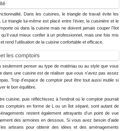
ité
onctionnalité. Dans les cuisines, le triangle de travail évite les
Le triangle lui-même est placé entre l'évier, la cuisinière et le
importe où dans la cuisine mais ne doivent jamais couper l'îlot
s qu'il vaut mieux confier à un professionnel, mais une fois mis
rend l'utilisation de la cuisine confortable et efficace.
et les comptoirs
 pas seulement penser au type de matériau ou au style que vous
ire dans une cuisine est de réaliser que vous n'avez pas assez
pas. Trop d'espace de comptoir peut être tout aussi inutile si
er le bon équilibre.
cuisine, puis réfléchissez à l'endroit où le comptoir pourrait
les comptoirs en forme de L ou un îlot séparé, sont autant de
nagements restent également attrayants d'un point de vue
angement des armoires en dessous. Si vous avez besoin d'aide
ec les artisans pour obtenir des idées et des aménagements