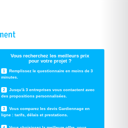
Vous recherchez les meilleurs prix
pour votre projet ?
1
Remplissez le questionnaire en moins de 3
minutes.
2
Jusqu'à 3 entreprises vous contactent avec
des propositions personnalisées.
3
Vous comparez les devis Gardiennage en
ligne : tarifs, délais et prestations.
4
Vous choisissez la meilleure offre, vous