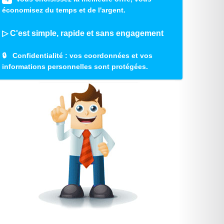
économisez du temps et de l'argent.
▷ C'est simple, rapide et sans engagement
🔒
Confidentialité
: vos coordonnées et vos
informations personnelles sont protégées.