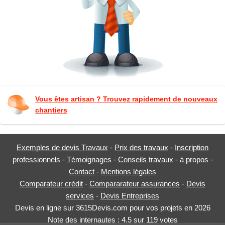
Vous êtes artisan ? Trouvez rapidement de nouveaux
chantiers
Exemples de devis Travaux
-
Prix des travaux
-
Inscription
professionnels
-
Témoignages
-
Conseils travaux
-
à propos
-
Contact
-
Mentions légales
Comparateur crédit
-
Compararateur assurances
-
Devis
services
-
Devis Entreprises
Devis en ligne sur 3615Devis.com pour vos projets en 2026
Note des internautes :
4.5
sur
119
votes