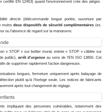
er certifié EN 12453) quand l’environnement crée des pièges
ilité directe
(télécommande longue portée, ouverture par
au moins
deux dispositifs de sécurité complémentaires
(ex.
rieur ou l’absence de regard sur la manœuvre.
ande
uton « STOP » sur boîtier mural, entrée « STOP » câblée sur
 de public),
arrêt d’urgence
au sens de l’EN ISO 13850. Cet
, afin de supprimer rapidement l’action dangereuse.
risations longues, fermeture uniquement après balayage de
détection
plutôt qu’à l’horloge seule. Les notices de fabricants
écrasement après tout changement de réglage.
enfants
ents impliquant des personnes vulnérables, notamment des