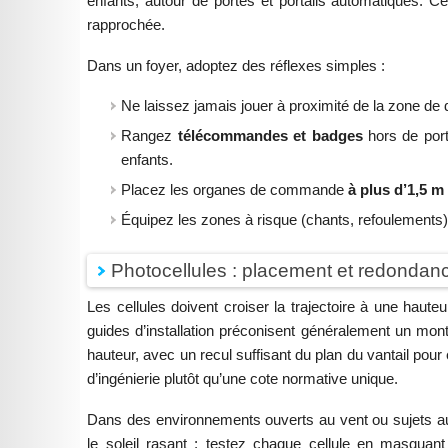
enfants, autour de portes et portails automatiques. Ce
rapprochée.
Dans un foyer, adoptez des réflexes simples :
Ne laissez jamais jouer à proximité de la zone de
Rangez
télécommandes et badges
hors de porté
enfants.
Placez les organes de commande
à plus d’1,5 m
Équipez les zones à risque (chants, refoulements
Photocellules : placement et redondan
Les cellules doivent croiser la trajectoire à une haut
guides d’installation préconisent généralement un mo
hauteur, avec un recul suffisant du plan du vantail po
d’ingénierie plutôt qu’une cote normative unique.
Dans des environnements ouverts au vent ou sujets aux r
le soleil rasant ; testez chaque cellule en masquant