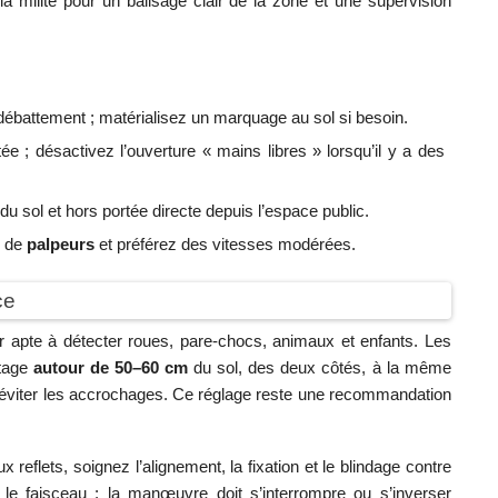
la milite pour un balisage clair de la zone et une supervision
 débattement ; matérialisez un marquage au sol si besoin.
e ; désactivez l’ouverture « mains libres » lorsqu’il y a des
du sol et hors portée directe depuis l’espace public.
) de
palpeurs
et préférez des vitesses modérées.
ce
eur apte à détecter roues, pare-chocs, animaux et enfants. Les
ntage
autour de 50–60 cm
du sol, des deux côtés, à la même
ur éviter les accrochages. Ce réglage reste une recommandation
eflets, soignez l’alignement, la fixation et le blindage contre
 le faisceau : la manœuvre doit s’interrompre ou s’inverser