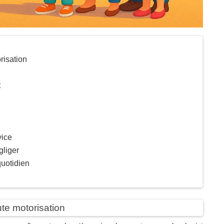
risation
t
vice
gliger
quotidien
ute motorisation