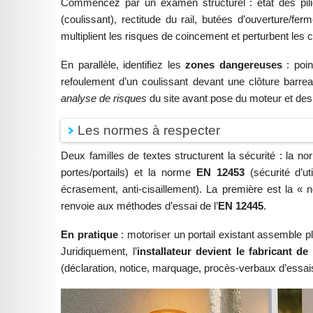
Commencez par un examen structurel : état des pilie
(coulissant), rectitude du rail, butées d’ouverture/f
multiplient les risques de coincement et perturbent les 
En parallèle, identifiez les
zones dangereuses
: poin
refoulement d’un coulissant devant une clôture barreau
analyse de risques
du site avant pose du moteur et des d
Les normes à respecter
Deux familles de textes structurent la sécurité : la n
portes/portails) et la norme
EN 12453
(sécurité d’uti
écrasement, anti-cisaillement). La première est la « n
renvoie aux méthodes d’essai de l’
EN 12445
.
En pratique
: motoriser un portail existant assemble 
Juridiquement, l’
installateur devient le fabricant de
(déclaration, notice, marquage, procès-verbaux d’essai