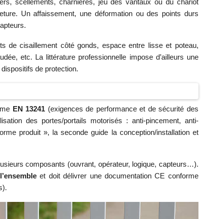
rs, scellements, charnières, jeu des vantaux ou du chariot
ermeture. Un affaissement, une déformation ou des points durs
capteurs.
ts de cisaillement côté gonds, espace entre lisse et poteau,
dée, etc. La littérature professionnelle impose d’ailleurs une
ispositifs de protection.
orme
EN 13241
(exigences de performance et de sécurité des
lisation des portes/portails motorisés : anti-pincement, anti-
orme produit », la seconde guide la conception/installation et
plusieurs composants (ouvrant, opérateur, logique, capteurs…).
 l’ensemble
et doit délivrer une documentation CE conforme
s).