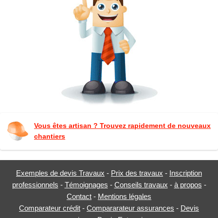
Vous êtes artisan ? Trouvez rapidement de nouveaux
chantiers
Exemples de devis Travaux
-
Prix des travaux
-
Inscription
professionnels
-
Témoignages
-
Conseils travaux
-
à propos
-
Contact
-
Mentions légales
Comparateur crédit
-
Compararateur assurances
-
Devis