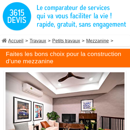
Accueil
>
Travaux
>
Petits travaux
>
Mezzanine
>
Faites les bons choix pour la construction
d’une mezzanine