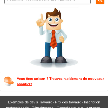
Vous êtes artisan ? Trouvez rapidement de nouveaux
chantiers
Exemples de devis Travaux
-
Prix des travaux
-
Inscription
professionnels
-
Témoignages
-
Conseils travaux
-
à propos
-