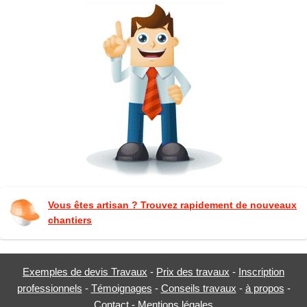
Vous êtes artisan ? Trouvez rapidement de nouveaux
chantiers
Exemples de devis Travaux
-
Prix des travaux
-
Inscription
professionnels
-
Témoignages
-
Conseils travaux
-
à propos
-
Contact
-
Mentions légales