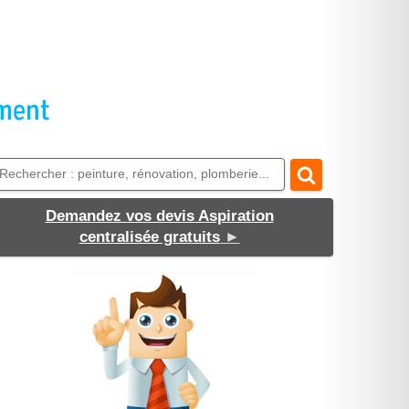
Demandez vos devis Aspiration
centralisée gratuits
►