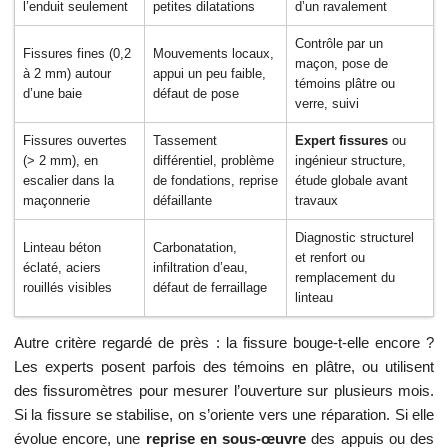
l’enduit seulement
petites dilatations
d’un ravalement
Contrôle par un
Fissures fines (0,2
Mouvements locaux,
maçon, pose de
à 2 mm) autour
appui un peu faible,
témoins plâtre ou
d’une baie
défaut de pose
verre, suivi
Fissures ouvertes
Tassement
Expert fissures
ou
(> 2 mm), en
différentiel, problème
ingénieur structure,
escalier dans la
de fondations, reprise
étude globale avant
maçonnerie
défaillante
travaux
Diagnostic structurel
Linteau béton
Carbonatation,
et renfort ou
éclaté, aciers
infiltration d’eau,
remplacement du
rouillés visibles
défaut de ferraillage
linteau
Autre critère regardé de près : la fissure bouge-t-elle encore ?
Les experts posent parfois des témoins en plâtre, ou utilisent
des fissuromètres pour mesurer l’ouverture sur plusieurs mois.
Si la fissure se stabilise, on s’oriente vers une réparation. Si elle
évolue encore, une
reprise en sous-œuvre
des appuis ou des