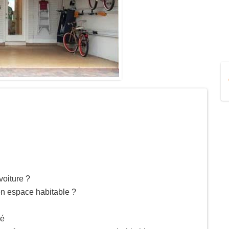
voiture ?
en espace habitable ?
gé