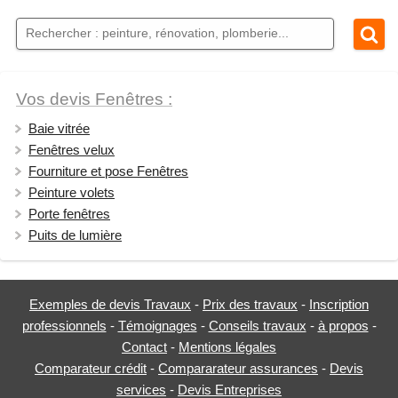
Vos devis Fenêtres :
Baie vitrée
Fenêtres velux
Fourniture et pose Fenêtres
Peinture volets
Porte fenêtres
Puits de lumière
Exemples de devis Travaux
-
Prix des travaux
-
Inscription
professionnels
-
Témoignages
-
Conseils travaux
-
à propos
-
Contact
-
Mentions légales
Comparateur crédit
-
Compararateur assurances
-
Devis
services
-
Devis Entreprises