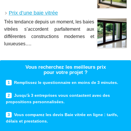
Prix d’une baie vitrée
Très tendance depuis un moment, les baies
vitrées s’accordent parfaitement aux
différentes constructions modernes et
luxueuses….
Vous recherchez les meilleurs prix
pour votre projet ?
1
Remplissez le questionnaire en moins de 3 minutes.
2
Jusqu'à 3 entreprises vous contactent avec des
propositions personnalisées.
3
Vous comparez les devis Baie vitrée en ligne : tarifs,
délais et prestations.