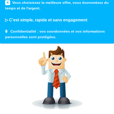
4
Vous choisissez la meilleure offre, vous économisez du
temps et de l'argent.
▷ C'est simple, rapide et sans engagement
🔒
Confidentialité
: vos coordonnées et vos informations
personnelles sont protégées.