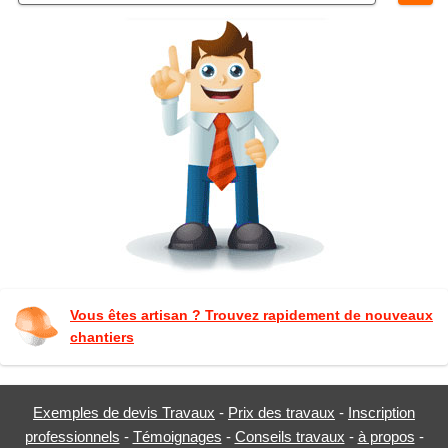
Vous êtes artisan ? Trouvez rapidement de nouveaux
chantiers
Exemples de devis Travaux
-
Prix des travaux
-
Inscription
professionnels
-
Témoignages
-
Conseils travaux
-
à propos
-