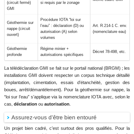
(circuit fermé)
si requis par le zonage
GMI
Procédure IOTA “loi sur
Géothermie sur
l’eau” : déclaration (D) ou
Art. R.214-1 C. env.
nappe (circuit
autorisation (A) selon
(nomenclature eau)
ouvert)
volumes
Géothermie
Régime minier +
Décret 78-498, etc.
profonde
autorisations spécifiques
La télédéclaration GMI se fait sur le portail national (BRGM) ; les
installations GMI doivent respecter un corpus technique détaillé
(implantation, cimentation, essais d’étanchéité, gestion des
boues, arrêt/démantèlement). Pour la géothermie sur nappe, la
“loi sur l’eau” s’applique via la nomenclature IOTA avec, selon le
cas,
déclaration
ou
autorisation
.
Assurez-vous d’être bien entouré
Un projet bien cadré, c’est surtout des pros qualifiés. Pour la