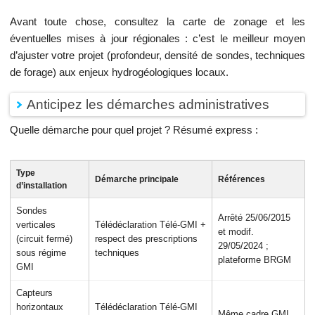
Avant toute chose, consultez la carte de zonage et les
éventuelles mises à jour régionales : c’est le meilleur moyen
d’ajuster votre projet (profondeur, densité de sondes, techniques
de forage) aux enjeux hydrogéologiques locaux.
Anticipez les démarches administratives
Quelle démarche pour quel projet ? Résumé express :
Type
Démarche principale
Références
d’installation
Sondes
Arrêté 25/06/2015
verticales
Télédéclaration Télé-GMI +
et modif.
(circuit fermé)
respect des prescriptions
29/05/2024 ;
sous régime
techniques
plateforme BRGM
GMI
Capteurs
horizontaux
Télédéclaration Télé-GMI
Même cadre GMI